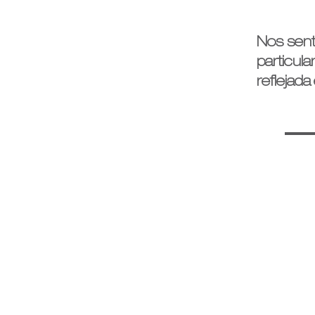
Nos sent
particul
reflejada 