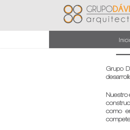
Grupo Dávila 
Inici
Arquitectos
Grupo Dá
desarrol
Nuestro e
construcc
como em
competen